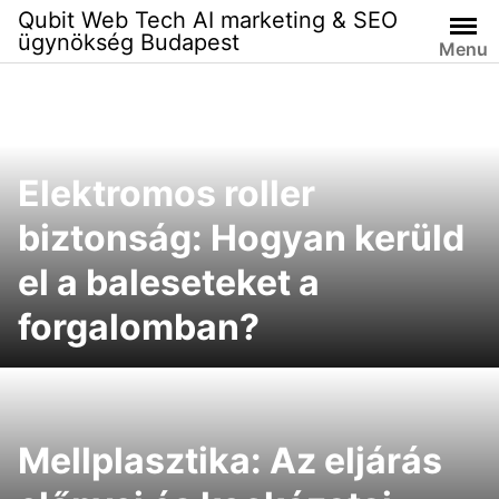
Skip
Qubit Web Tech AI marketing & SEO
to
ügynökség Budapest
Menu
content
Elektromos roller
biztonság: Hogyan kerüld
el a baleseteket a
forgalomban?
Mellplasztika: Az eljárás