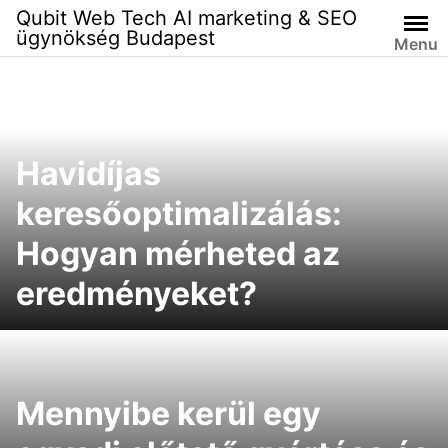
Skip
Qubit Web Tech AI marketing & SEO
to
ügynökség Budapest
Menu
content
Havidíjas
keresőoptimalizálás:
Hogyan mérheted az
eredményeket?
Mennyibe kerül egy