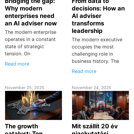
Bridging the gap:
From data to
Why modern
decisions: How an
enterprises need
AI adviser
an AI adviser now
transforms
leadership
The modern enterprise
operates in a constant
The modern executive
state of strategic
occupies the most
tension. On
challenging role in
business history. The
Read more
Read more
November 25, 2025
November 24, 2025
The growth
Mit szállít 20 év
catalyst: Top
piackutatási