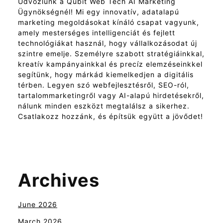
Üdvözlünk a Qubit Web Tech AI Marketing
Ügynökségnél! Mi egy innovatív, adatalapú
marketing megoldásokat kínáló csapat vagyunk,
amely mesterséges intelligenciát és fejlett
technológiákat használ, hogy vállalkozásodat új
szintre emelje. Személyre szabott stratégiáinkkal,
kreatív kampányainkkal és precíz elemzéseinkkel
segítünk, hogy márkád kiemelkedjen a digitális
térben. Legyen szó webfejlesztésről, SEO-ról,
tartalommarketingről vagy AI-alapú hirdetésekről,
nálunk minden eszközt megtalálsz a sikerhez.
Csatlakozz hozzánk, és építsük együtt a jövődet!
Archives
June 2026
March 2026