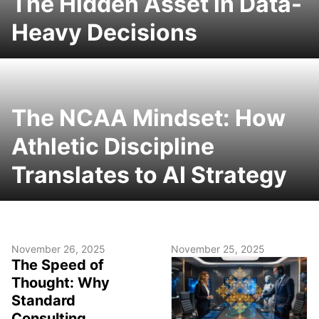
The Hidden Asset in Data-
Heavy Decisions
The NCAA Mindset: How
Athletic Discipline
Translates to AI Strategy
November 26, 2025
November 25, 2025
The Speed of
Thought: Why
Standard
Consulting