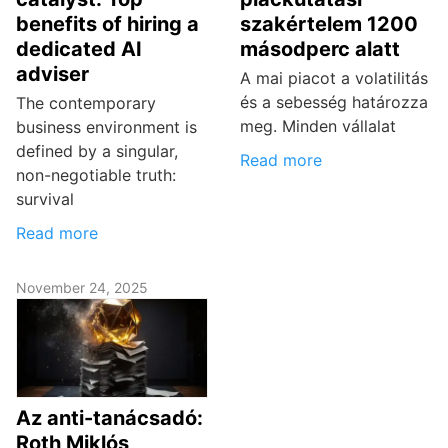
benefits of hiring a
szakértelem 1200
dedicated AI
másodperc alatt
adviser
A mai piacot a volatilitás
és a sebesség határozza
The contemporary
meg. Minden vállalat
business environment is
defined by a singular,
Read more
non-negotiable truth:
survival
Read more
November 24, 2025
Az anti-tanácsadó:
Roth Miklós