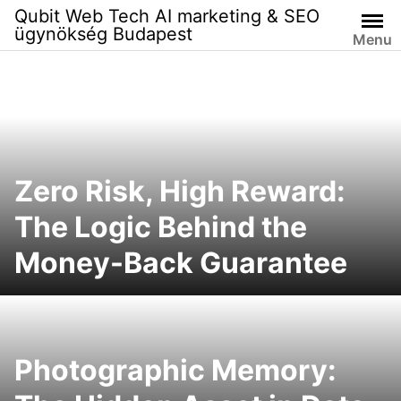
Skip
Qubit Web Tech AI marketing & SEO
to
ügynökség Budapest
Menu
content
Zero Risk, High Reward:
The Logic Behind the
Money-Back Guarantee
Photographic Memory: