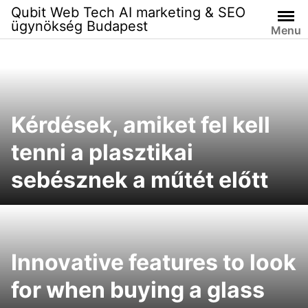
Skip
Qubit Web Tech AI marketing & SEO
to
ügynökség Budapest
Menu
content
Kérdések, amiket fel kell
tenni a plasztikai
sebésznek a műtét előtt​​​​​​​
Innovative features to look
for when buying a glass