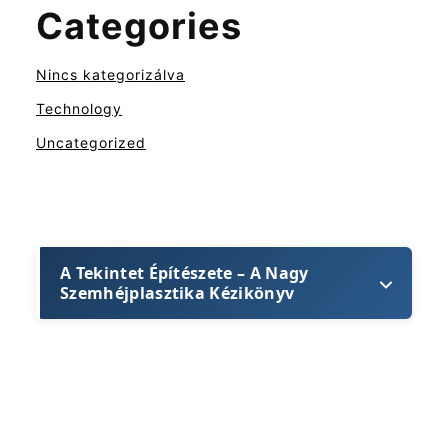
Categories
Nincs kategorizálva
Technology
Uncategorized
A Tekintet Építészete – A Nagy
Szemhéjplasztika Kézikönyv
A szem nem csupán a lélek tükre; az
arcunk legdominánsabb
kommunikációs eszköze.
Ez az a pont,
ahová először nézünk, amikor találkozunk