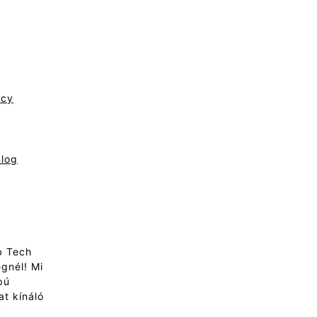
kommunikációs
eszköze.
Ez az a pont,
ahová először nézünk,
amikor találkozunk
valakivel. De mi
történik, ha ez a
ncy
„tükör" homályossá
válik? Ha a keret,
amelyben a szem
elhelyezkedik – a
Blog
szemhéj, a bőr, az
izmok – elkezd
engedni a
gravitációnak és az
időnek?
b Tech
gnél! Mi
pú
Ebben az átfogó
t kínáló
útmutatóban nem csupán
y