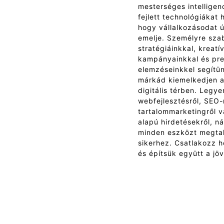
mesterséges intelligen
fejlett technológiákat 
hogy vállalkozásodat ú
emelje. Személyre sza
stratégiáinkkal, kreatí
kampányainkkal és pre
elemzéseinkkel segítü
márkád kiemelkedjen 
digitális térben. Legye
webfejlesztésről, SEO-r
tartalommarketingről v
alapú hirdetésekről, n
minden eszközt megtal
sikerhez. Csatlakozz 
és építsük együtt a jö