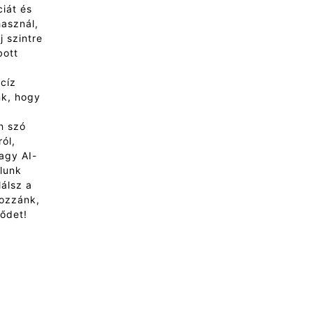
a felszínt kapargatjuk.
ciát és
Mélyre ásunk a
használ,
szemhéjplasztika
j szintre
(blepharoplasztika)
bott
világába, az anatómiától
v
cíz
a pszichológiáig, a műtéti
nk, hogy
technikáktól a
a
felépülésig. Ha valaha is
n szó
elgondolkodtál azon,
ól,
miért tűnik a tekinteted
agy AI-
fáradtnak, még akkor is,
álunk
ha kipihented magad, itt
álsz a
megtalálod a választ.
hozzánk,
1. Fejezet: A vászon
vődet!
alatt
Anatómia és a
szemkörnyék titkos
élete
Ahhoz, hogy megértsük a