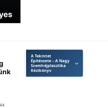
yes
A Tekintet
Építészete – A Nagy
g
Szemhéjplasztika
ünk
Kézikönyv
A szem nem csupán
a lélek tükre; az
arcunk
ncy
legdominánsabb