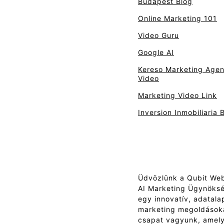
Budapest Blog
Online Marketing 101
Video Guru
Google AI
Kereso Marketing Age
Video
Marketing Video Link
Inversion Inmobiliaria 
Üdvözlünk a Qubit We
AI Marketing Ügynöksé
egy innovatív, adatala
marketing megoldásoka
csapat vagyunk, amel