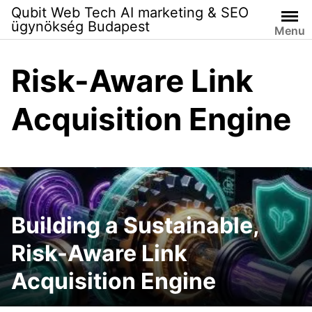
Skip
Qubit Web Tech AI marketing & SEO
to
ügynökség Budapest
Menu
content
Risk-Aware Link
Acquisition Engine
Building a Sustainable,
Risk-Aware Link
Acquisition Engine